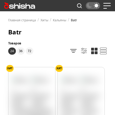
/
/
/
Главная страница
Хиты
Кальяны
Batr
Batr
Товаров
24
36
72
ХИТ
ХИТ