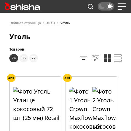
/
/
Главная страница
Хиты
Уголь
Уголь
Товаров
24
36
72
ХИТ
ХИТ