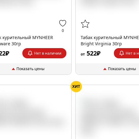
0
к курительный MYNHEER
Табак курительный MYNH
zware 30гр
Bright Virginia 30гр
22₽
522₽
Нет в наличии
Нет в 
от
Показать цены
Показать цены
ХИТ