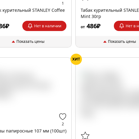
1
к курительный STANLEY Coffee
Табак курительный STANLE
Mint 30гр
86₽
486₽
Нет в наличии
Нет в 
от
Показать цены
Показать цены
ХИТ
2
зы папиросные 107 мм (100шт)