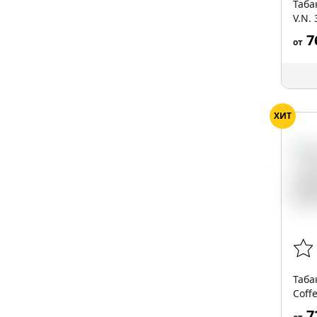
Таба
V.N.
7
от
ХИТ
Таба
Coff
7