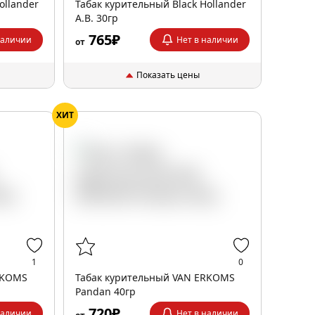
ollander
Табак курительный Black Hollander
A.B. 30гр
765₽
наличии
Нет в наличии
от
Показать цены
ХИТ
1
0
RKOMS
Табак курительный VAN ERKOMS
Pandan 40гр
720₽
наличии
Нет в наличии