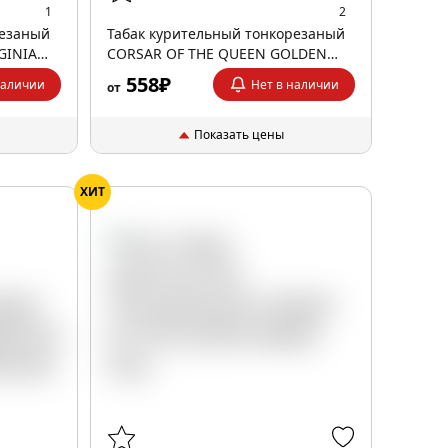
1
2
резаный
Табак курительный тонкорезаный
GINIA
CORSAR OF THE QUEEN GOLDEN
VIRGINIA 35гр
558₽
наличии
Нет в наличии
от
Показать цены
ХИТ