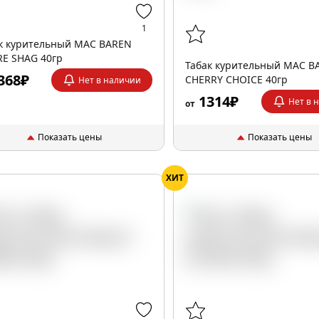
1
к курительный MAC BAREN
E SHAG 40гр
Табак курительный MAC B
368₽
CHERRY CHOICE 40гр
Нет в наличии
1314₽
Нет в 
от
Показать цены
Показать цены
ХИТ