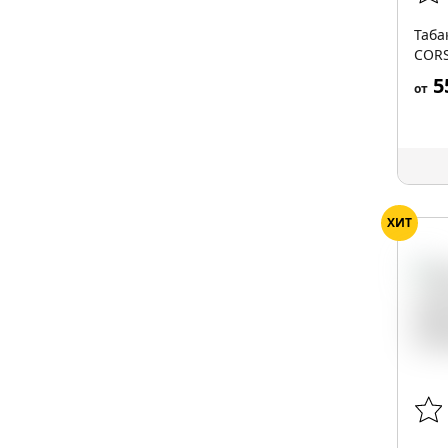
Таба
CORS
BLEN
5
от
ХИТ