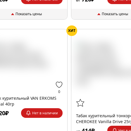
от
Показать цены
Показать цены
ХИТ
0
к курительный VAN ERKOMS
ial 40гр
20₽
Нет в наличии
Табак курительный тонко
CHEROKEE Vanilla Drive 25
414₽
Нет в 