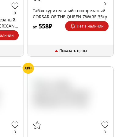
0
Табак курительный тонкорезаный
0
CORSAR OF THE QUEEN ZWARE 35гр
резаный
558₽
ERICAN
Нет в наличии
от
5гр
наличии
Показать цены
ХИТ
3
3