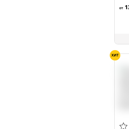
1
от
ХИТ