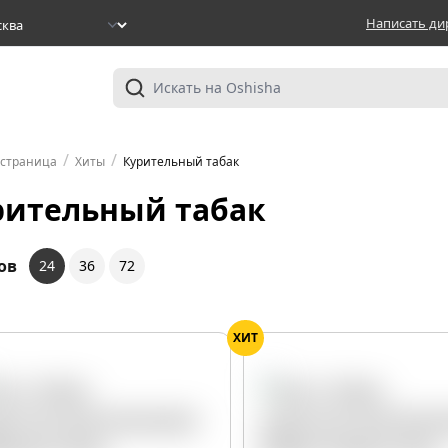
Написать ди
/
/
 страница
Хиты
Курительный табак
рительный табак
ов
24
36
72
ХИТ