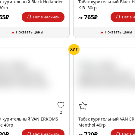
к курительный Black Hollander
Табак курительный Black H
 30гр
K.B. 30гр
65₽
765₽
Нет в наличии
Нет в 
от
Показать цены
Показать цены
ХИТ
2
к курительный VAN ERKOMS
Табак курительный VAN E
ee 40гр
Menthol 40гр
20₽
720₽
Нет в наличии
Нет в 