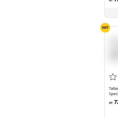
от
ХИТ
Таба
Spec
7
от