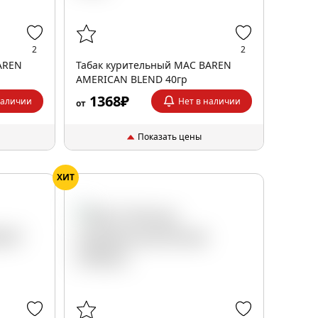
2
2
AREN
Табак курительный MAC BAREN
AMERICAN BLEND 40гр
1368₽
наличии
Нет в наличии
от
Показать цены
ХИТ