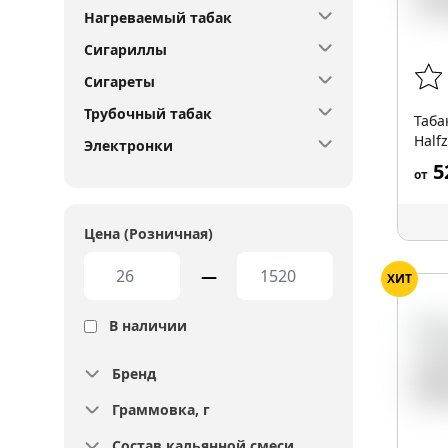
Нагреваемый табак
Сигариллы
Сигареты
Трубочный табак
Таба
Half
Электронки
5
от
Цена (Розничная)
—
ХИТ
В наличии
Бренд
Граммовка, г
Состав кальянной смеси