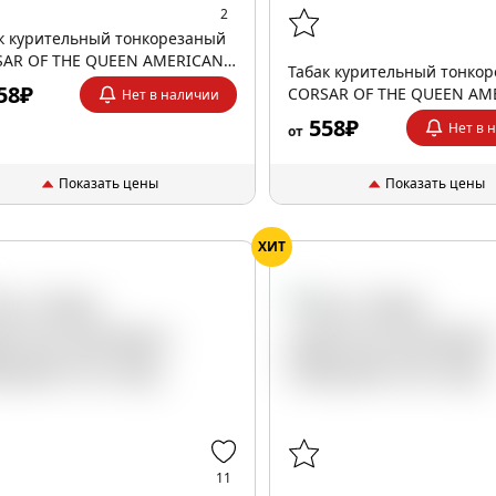
2
к курительный тонкорезаный
AR OF THE QUEEN AMERICAN
Табак курительный тонко
D TENNESSEE 35гр
58₽
CORSAR OF THE QUEEN AM
Нет в наличии
BLEND NORTH CAROLINA 3
558₽
Нет в 
от
Показать цены
Показать цены
ХИТ
11