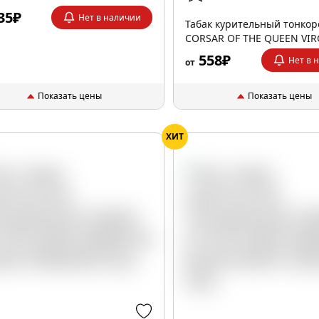
35₽
Нет в наличии
Табак курительный тонко
CORSAR OF THE QUEEN VIR
35гр
558₽
Нет в 
от
Показать цены
Показать цены
ХИТ