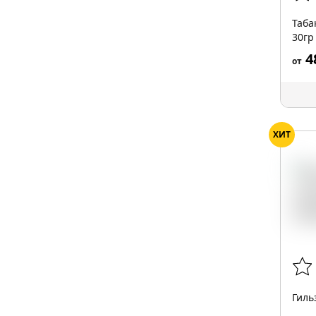
Таба
30гр
4
от
ХИТ
Гиль