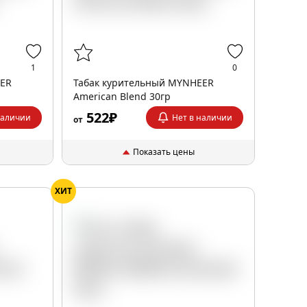
1
0
EER
Табак курительный MYNHEER
American Blend 30гр
522₽
наличии
Нет в наличии
от
Показать цены
ХИТ