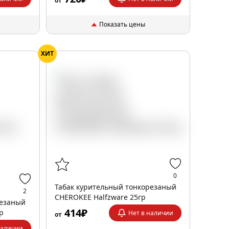
от
Показать цены
ХИТ
0
Табак курительный тонкорезаный
2
CHEROKEE Halfzware 25гр
резаный
414₽
гр
Нет в наличии
от
наличии