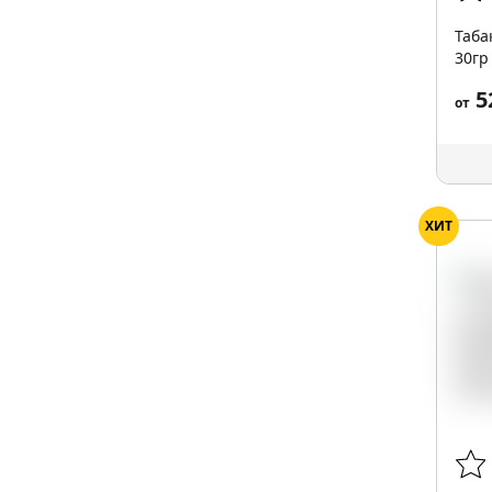
Таба
30гр
5
от
ХИТ