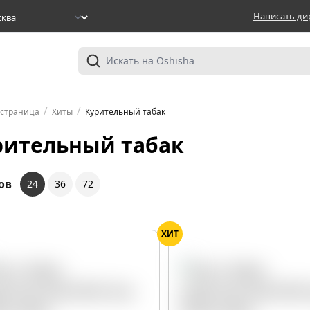
Написать ди
/
/
 страница
Хиты
Курительный табак
рительный табак
ов
24
36
72
ХИТ