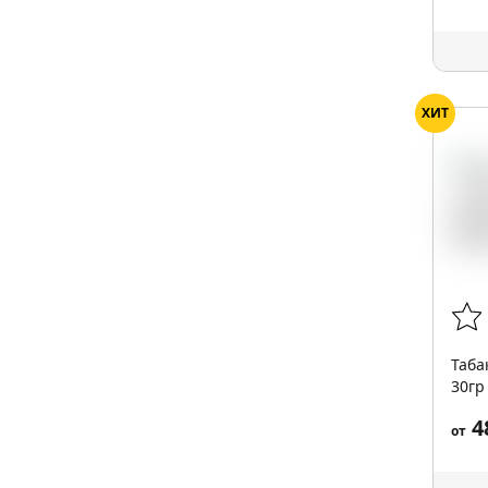
ХИТ
Таба
30гр
4
от