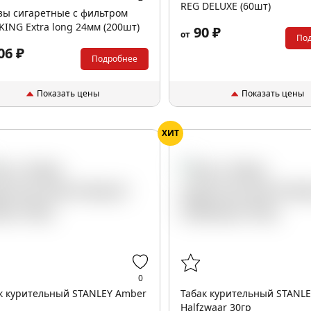
REG DELUXE (60шт)
зы сигаретные с фильтром
ING Extra long 24мм (200шт)
90 ₽
от
По
06 ₽
Подробнее
Показать цены
Показать цены
ХИТ
0
к курительный STANLEY Amber
Табак курительный STANL
Halfzwaar 30гр