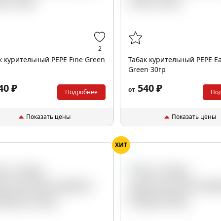
2
к курительный PEPE Fine Green
Табак курительный PEPE E
Green 30гр
40 ₽
540 ₽
от
Подробнее
По
Показать цены
Показать цены
ХИТ