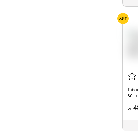
ХИТ
Таба
30гр
4
от