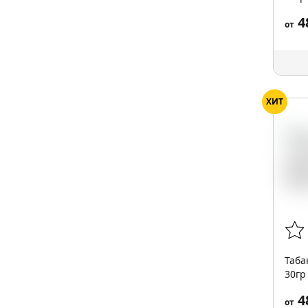
4
от
ХИТ
Таба
30гр
4
от