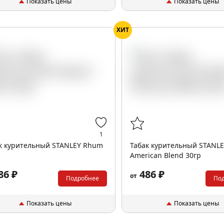
Показать цены
Показать цены
ХИТ
1
к курительный STANLEY Rhum
Табак курительный STANL
American Blend 30гр
86 ₽
486 ₽
от
Подробнее
По
Показать цены
Показать цены