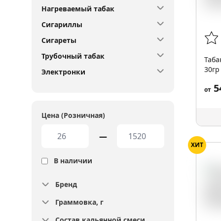
Нагреваемый табак
Сигариллы
Сигареты
Трубочный табак
Таба
30гр
Электронки
5
от
Цена (Розничная)
—
ХИТ
В наличии
Бренд
Граммовка, г
Состав кальянной смеси