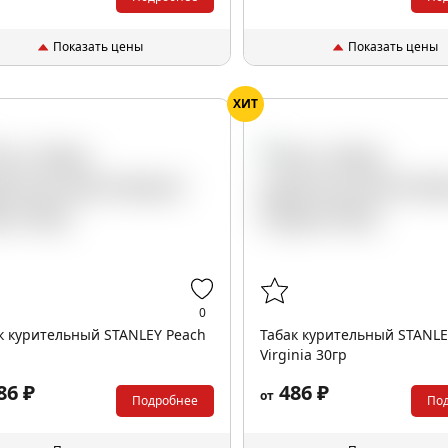
Показать цены
Показать цены
ХИТ
0
к курительный STANLEY Peach
Табак курительный STANL
Virginia 30гр
86 ₽
486 ₽
от
Подробнее
По