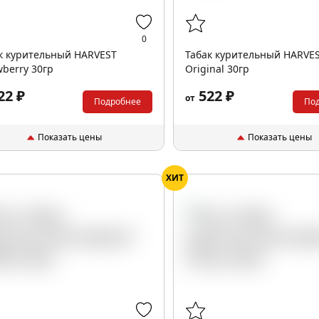
0
к курительный HARVEST
Табак курительный HARVE
wberry 30гр
Original 30гр
22 ₽
522 ₽
от
Подробнее
По
Показать цены
Показать цены
ХИТ