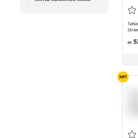
Таба
Stra
5
от
ХИТ