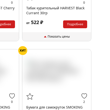
0
0
T Cherry
Табак курительный HARVEST Black
Currant 30гр
522 ₽
от
дробнее
Подробнее
Показать цены
ХИТ
0
2
MOKING
Бумага для самокруток SMOKING