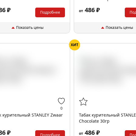
86 ₽
486 ₽
от
Подробнее
По
Показать цены
Показать цены
ХИТ
0
к курительный STANLEY Zwaar
Табак курительный STANL
Chocolate 30гр
86 ₽
486 ₽
от
Подробнее
По