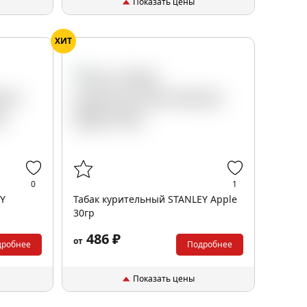
Показать цены
ХИТ
0
1
EY
Табак курительный STANLEY Apple
30гр
486 ₽
от
дробнее
Подробнее
Показать цены