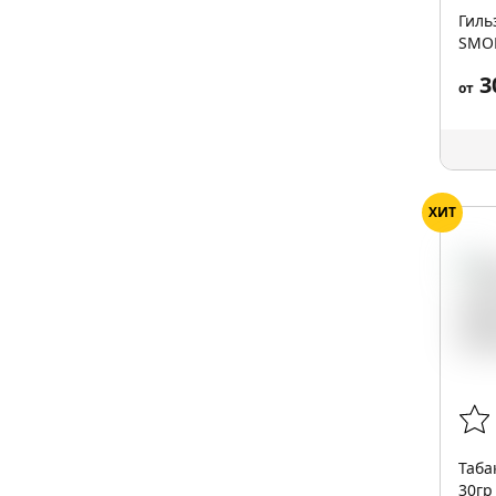
Гиль
SMOK
3
от
ХИТ
Таба
30гр