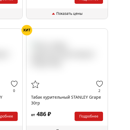
Показать цены
ХИТ
0
2
EY
Табак курительный STANLEY Grape
30гр
486 ₽
от
дробнее
Подробнее