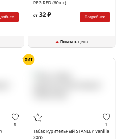
REG RED (60шт)
32 ₽
от
дробнее
Подробнее
Показать цены
ХИТ
0
1
EY
Табак курительный STANLEY Vanilla
30гр