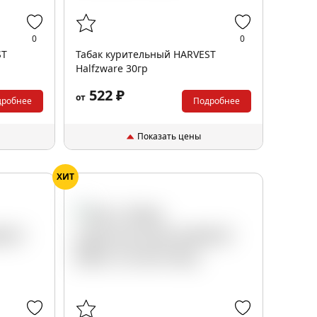
0
0
ST
Табак курительный HARVEST
Halfzware 30гр
522 ₽
от
дробнее
Подробнее
Показать цены
ХИТ