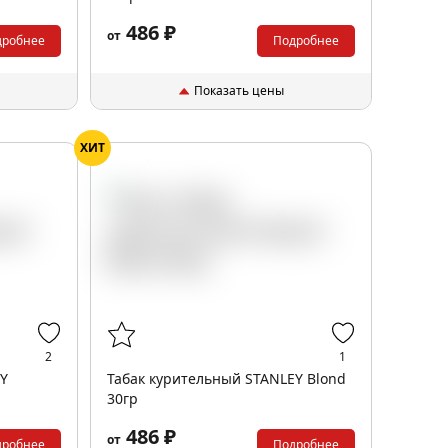
486 ₽
от
дробнее
Подробнее
Показать цены
ХИТ
2
1
EY
Табак курительный STANLEY Blond
30гр
486 ₽
от
дробнее
Подробнее