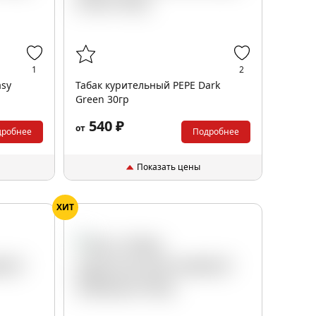
1
2
asy
Табак курительный PEPE Dark
Green 30гр
540 ₽
от
дробнее
Подробнее
Показать цены
ХИТ