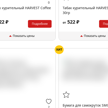
0
к курительный HARVEST Coffee
Табак курительный HARVES
30гр
22 ₽
522 ₽
от
Подробнее
По
Показать цены
Показать цены
ХИТ
Бумага для самокруток S
2