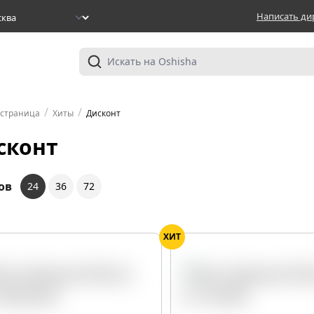
Написать ди
/
/
 страница
Хиты
Дисконт
сконт
ов
24
36
72
ХИТ