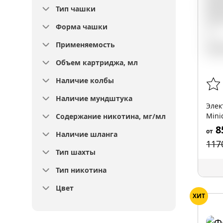
Тип чашки
Форма чашки
Применяемость
Объем картриджа, мл
Наличие колбы
Наличие мундштука
Элек
Mini
Содержание никотина, мг/мл
8
от
Наличие шланга
117
Тип шахты
Тип никотина
Цвет
ХИТ