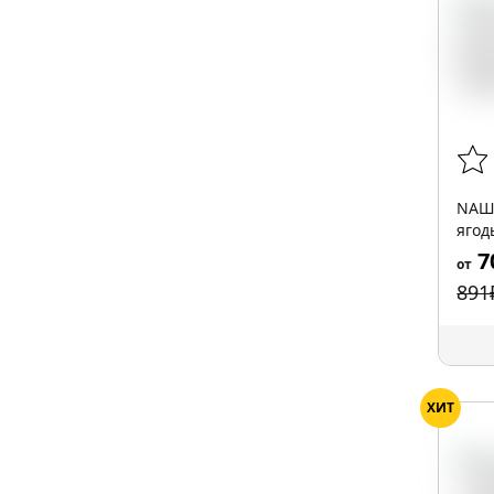
NАШ 
ягод
7
от
891
ХИТ