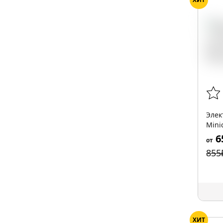
Элек
Mini
6
от
855
ХИТ