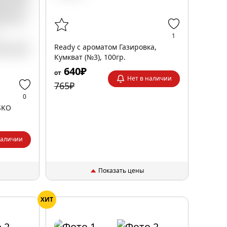
1
Ready с ароматом Газировка,
Кумкват (№3), 100гр.
640₽
от
Нет в наличии
765₽
0
SKO
наличии
Показать цены
ХИТ