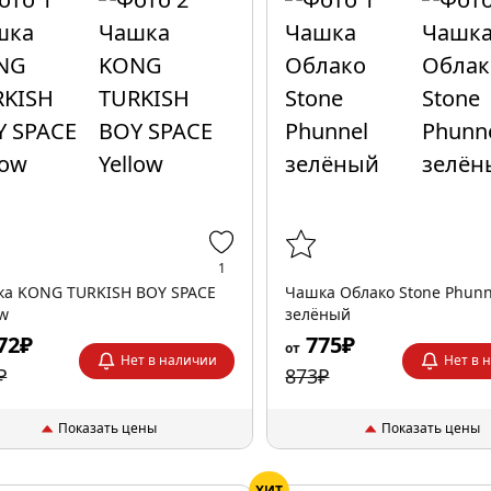
1
а KONG TURKISH BOY SPACE
Чашка Облако Stone Phunn
ow
зелёный
72₽
775₽
от
Нет в наличии
Нет в 
₽
873₽
Показать цены
Показать цены
ХИТ