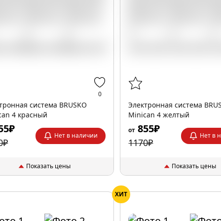
0
тронная система BRUSKO
Электронная система BRU
can 4 красный
Minican 4 желтый
55₽
855₽
от
Нет в наличии
Нет в 
0₽
1170₽
Показать цены
Показать цены
ХИТ