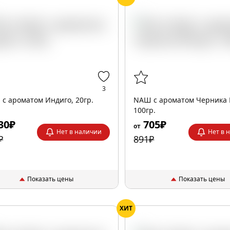
3
с ароматом Индиго, 20гр.
NАШ с ароматом Черника 
100гр.
30₽
705₽
от
Нет в наличии
Нет в 
₽
891₽
Показать цены
Показать цены
ХИТ