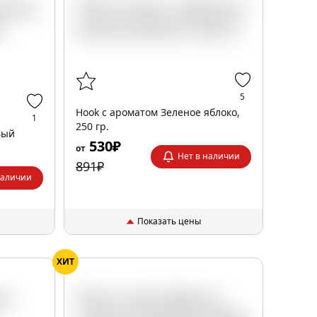
5
Hook с ароматом Зеленое яблоко,
1
250 гр.
вый
530₽
от
Нет в наличии
891₽
наличии
Показать цены
ХИТ