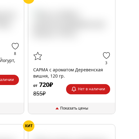
8
Йогурт,
3
САРМА с ароматом Деревенская
вишня, 120 гр.
наличии
720₽
от
Нет в наличии
855₽
Показать цены
ХИТ