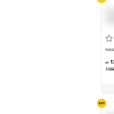
NАШ 
1
от
198
ХИТ