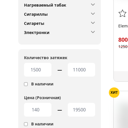
Нагреваемый табак
Сигариллы
Сигареты
Elem
Электронки
800
1250
Количество затяжек
—
В наличии
ХИТ
Цена (Розничная)
—
В наличии