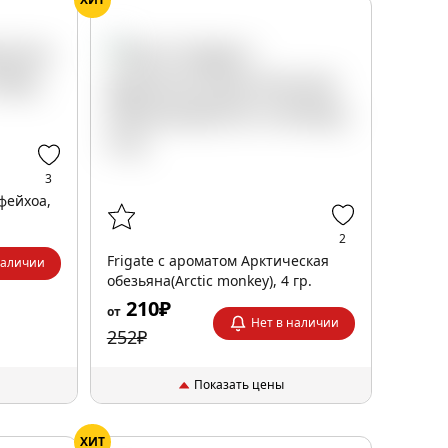
3
фейхоа,
2
Frigate с ароматом Арктическая
наличии
обезьяна(Arctic monkey), 4 гр.
210₽
от
Нет в наличии
252₽
Показать цены
ХИТ