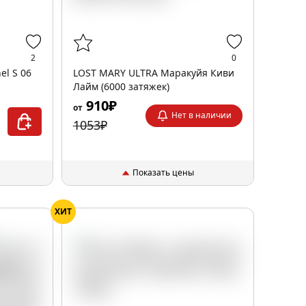
2
0
l S 06
LOST MARY ULTRA Маракуйя Киви
Лайм (6000 затяжек)
910₽
от
Нет в наличии
1053₽
Показать цены
ХИТ