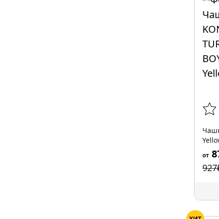
Чашк
Yell
8
от
927
ХИТ