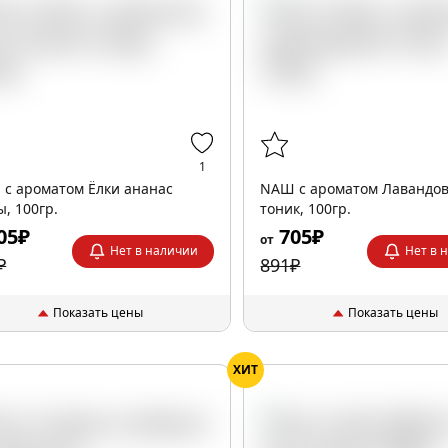
1
с ароматом Ёлки ананас
NАШ с ароматом Лавандо
ы, 100гр.
тоник, 100гр.
05₽
705₽
от
Нет в наличии
Нет в 
₽
891₽
Показать цены
Показать цены
ХИТ