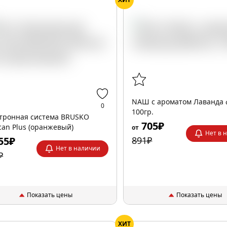
NАШ с ароматом Лаванда 
0
100гр.
тронная система BRUSKO
705₽
can Plus (оранжевый)
от
Нет в 
55₽
891₽
Нет в наличии
₽
Показать цены
Показать цены
ХИТ