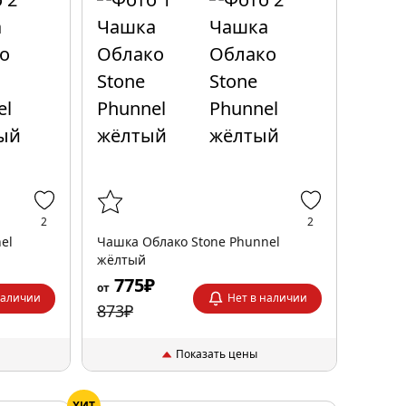
2
2
el
Чашка Облако Stone Phunnel
жёлтый
775₽
от
наличии
Нет в наличии
873₽
Показать цены
ХИТ