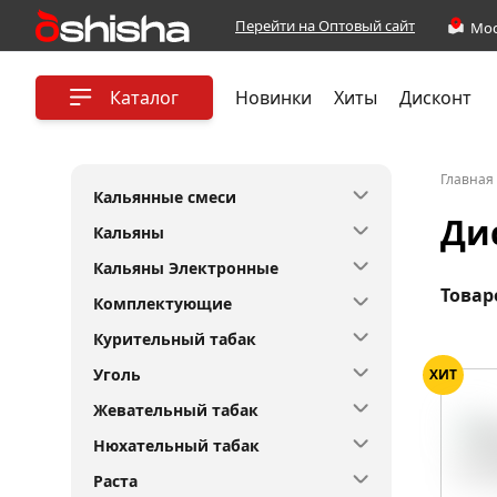
Перейти на Оптовый сайт
Каталог
Новинки
Хиты
Дисконт
Главная
Кальянные смеси
Ди
Кальяны
Кальяны Электронные
Товар
Комплектующие
Курительный табак
Уголь
ХИТ
Жевательный табак
Нюхательный табак
Раста