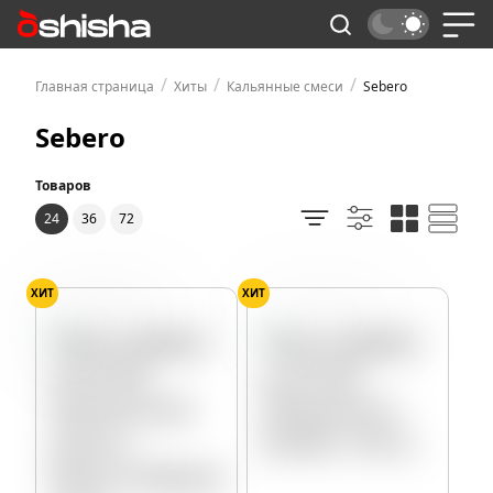
/
/
/
Главная страница
Хиты
Кальянные смеси
Sebero
Sebero
Товаров
24
36
72
ХИТ
ХИТ
Маракуйя
Папайя
Мороженое
Васаби
Мохито