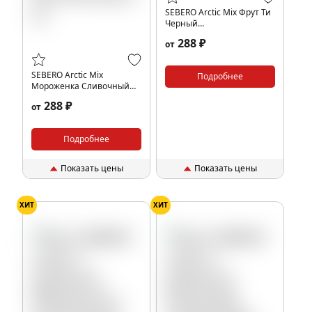
SEBERO Arctic Mix Фрут Ти
Черный
чай,Груша,Клюква,Арктик
288 ₽
от
(Mix Fruit tea),25 гр.
SEBERO Arctic Mix
Подробнее
Мороженка Сливочный
пломбир,Ягодный
288 ₽
от
микс,Дыня,Арктик (Mix
Morozhenka),25 гр.
Подробнее
Показать цены
Показать цены
ХИТ
ХИТ