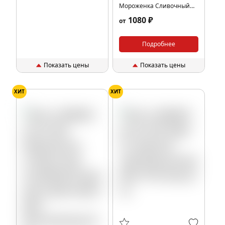
Мороженка Сливочный
пломбир,Ягодный
1080 ₽
от
микс,Дыня,Арктик (Mix
Morozhenka),100 гр.
Подробнее
Показать цены
Показать цены
ХИТ
ХИТ