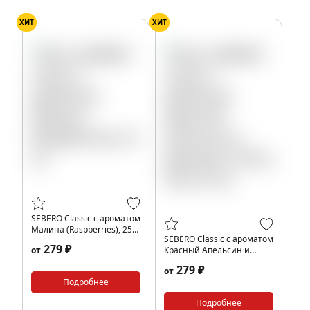
ХИТ
ХИТ
SEBERO Classic с ароматом
Малина (Raspberries), 25
SEBERO Classic с ароматом
гр.
279 ₽
от
Красный Апельсин и
Бергамот (Citrus Fizz), 25
279 ₽
от
гр.
Подробнее
Подробнее