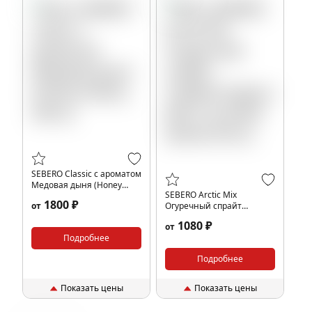
SEBERO Classic с ароматом
Медовая дыня (Honey
SEBERO Arctic Mix
melon), 200 гр.
1800 ₽
от
Огуречный спрайт
Спрайт,Огурец,Лайм,Арктик
1080 ₽
от
(Mix Cucumber Sprite),100
Подробнее
гр.
Подробнее
Показать цены
Показать цены