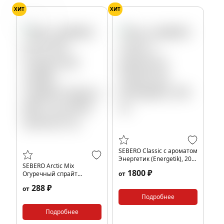
ХИТ
ХИТ
Огурец
SEBERO Classic с ароматом
Энергетик (Energetik), 200
SEBERO Arctic Mix
гр.
1800 ₽
Огуречный спрайт
от
Спрайт,Огурец,Лайм,Арктик
288 ₽
от
(Mix Cucumber Sprite),25
Подробнее
гр.
Подробнее