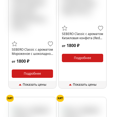
SEBERO Classic с ароматом
Кизиловая конфета (Red
flag), 200 гр.
1800 ₽
от
SEBERO Classic с ароматом
Мороженое с шоколадной
крошкой (Black&white),
Подробнее
1800 ₽
от
200 гр.
Подробнее
Показать цены
Показать цены
ХИТ
ХИТ