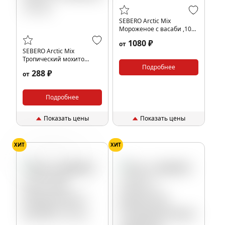
SEBERO Arctic Mix
Мороженое с васаби ,100
гр.
1080 ₽
от
SEBERO Arctic Mix
Тропический мохито
Мохито,Маракуйя,Папайя
Подробнее
288 ₽
от
,25 гр.
Подробнее
Показать цены
Показать цены
ХИТ
ХИТ
Мороженое
Васаби