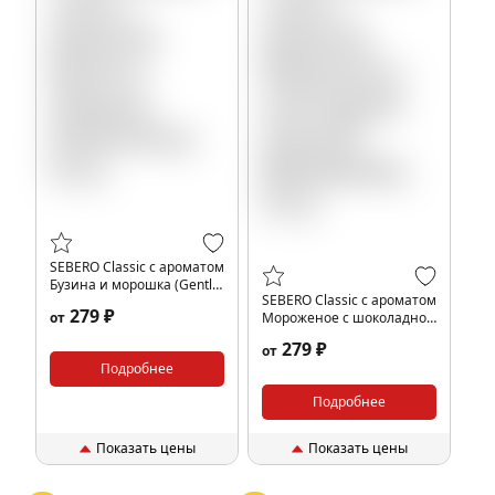
SEBERO Classic с ароматом
Бузина и морошка (Gentle
SEBERO Classic с ароматом
berry), 25 гр.
279 ₽
от
Мороженое с шоколадной
крошкой (Black&white), 25
279 ₽
от
гр.
Подробнее
Подробнее
Показать цены
Показать цены