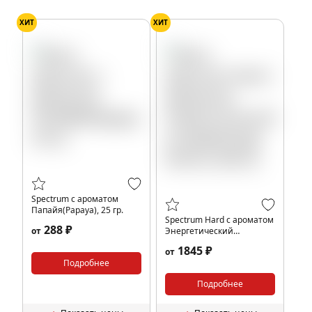
ХИТ
ХИТ
Spectrum с ароматом
Папайя(Papaya), 25 гр.
Spectrum Hard с ароматом
288 ₽
от
Энергетический
шторм(Energy Storm), 200
1845 ₽
от
гр.
Подробнее
Подробнее