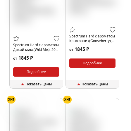
Spectrum Hard с ароматом
Крыжовник(Gooseberry),
Spectrum Hard с ароматом
200 гр.
1845 ₽
Дикий микс(Wild Mix), 200
от
гр.
1845 ₽
от
Подробнее
Подробнее
Показать цены
Показать цены
ХИТ
ХИТ
Крыжовник
Ягоды