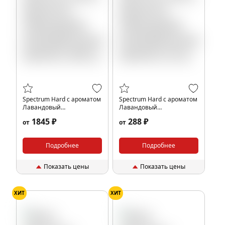
Spectrum Hard с ароматом
Spectrum Hard с ароматом
Лавандовый
Лавандовый
Кашмир(Lavander
Кашмир(Lavander
1845 ₽
288 ₽
от
от
kashmir), 200 гр.
kashmir), 25 гр.
Подробнее
Подробнее
Показать цены
Показать цены
ХИТ
ХИТ