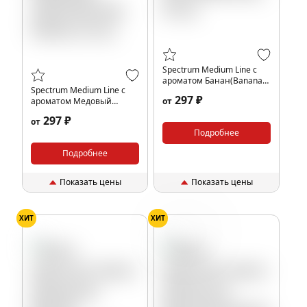
Spectrum Medium Line с
ароматом Банан(Banana),
Spectrum Medium Line с
25 гр.
297 ₽
ароматом Медовый
от
персик(Honey Peach), 25
297 ₽
от
гр.
Подробнее
Подробнее
Показать цены
Показать цены
ХИТ
ХИТ
Крыжовник