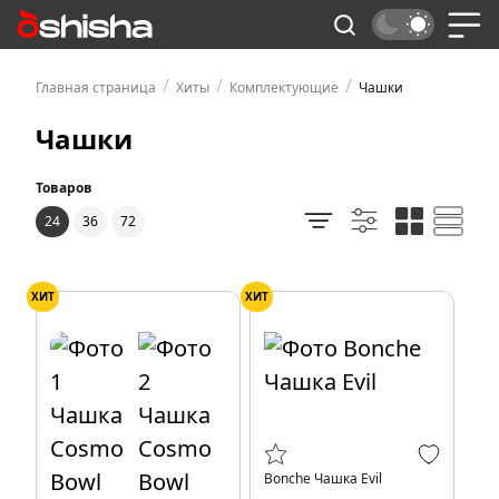
/
/
/
Главная страница
Хиты
Комплектующие
Чашки
Чашки
Товаров
24
36
72
ХИТ
ХИТ
Bonche Чашка Evil