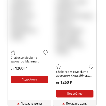
Chabacco Medium с
ароматом Малина
(Raspberry), 200гр.
1260 ₽
от
Chabacco Mix Medium с
ароматом Киви, Яблоко,
Подробнее
Крыжовник (Kiwi apple
1260 ₽
от
gooseberry), 200гр.
Подробнее
Показать цены
Показать цены