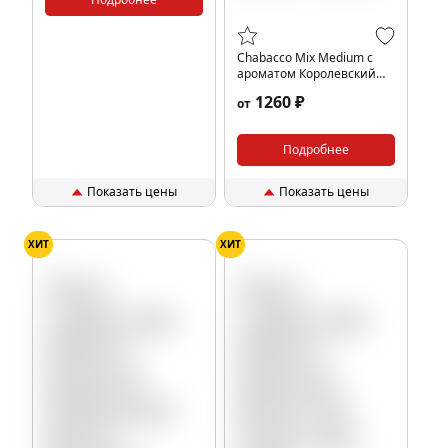
Chabacco Mix Medium с
ароматом Королевский
лимонад (Royal lemonade),
1260 ₽
от
200гр.
Подробнее
Показать цены
Показать цены
ХИТ
ХИТ