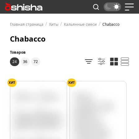
/
/
/
Главная страница
Хиты
Кальянные смеси
Chabacco
Chabacco
Товаров
24
36
72
ХИТ
ХИТ