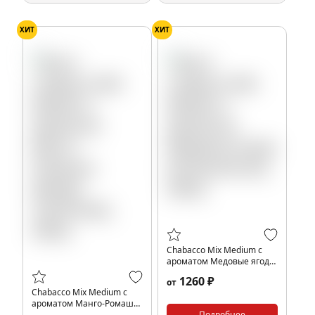
ХИТ
ХИТ
Chabacco Mix Medium с
ароматом Медовые ягоды
(Honey berries), 200гр.
1260 ₽
от
Chabacco Mix Medium с
ароматом Манго-Ромашка
(Mango chamomile), 200гр.
Подробнее