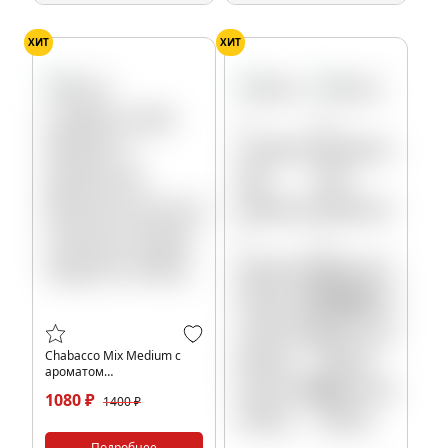
ХИТ
ХИТ
Chabacco Mix Medium с
ароматом
Безалкогольный негрони
1080 ₽
1400 ₽
(Virgin negroni), 200гр.
Подробнее