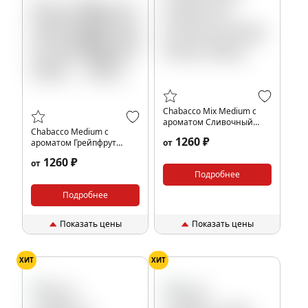
Chabacco Mix Medium с
ароматом Сливочный
Chabacco Medium с
энергетик (Creamy energy
1260 ₽
ароматом Грейпфрут
от
drink), 200гр.
(Grapefruit), 200гр.
1260 ₽
от
Подробнее
Подробнее
Показать цены
Показать цены
ХИТ
ХИТ