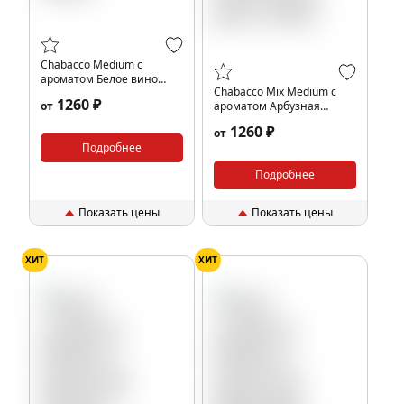
Chabacco Medium с
ароматом Белое вино
Chabacco Mix Medium с
(White wine), 200гр.
1260 ₽
от
ароматом Арбузная
жвачка (Watermelon gum),
1260 ₽
от
200гр.
Подробнее
Подробнее
Показать цены
Показать цены
ХИТ
ХИТ