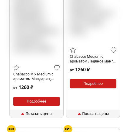
Chabacco Medium с
ароматом Ледяное манго
(Ice mango), 200гр.
1260 ₽
от
Chabacco Mix Medium с
ароматом Мандарин,
Земляника, Личи
Подробнее
1260 ₽
от
(Tangerine Strawberry
Lychee), 200гр.
Подробнее
Показать цены
Показать цены
ХИТ
ХИТ