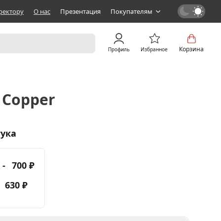
ректору
О нас
Презентация
Покупателям
Корзина
Профиль
Избранное
 Copper
тука
 -
700 ₽
-
630 ₽