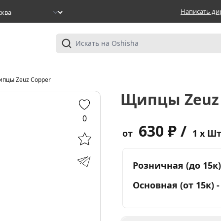
Написать ди
пцы Zeuz Copper
Щипцы Zeuz
0
630 ₽ /
от
1 x Ш
Розничная (до 15к)
Основная (от 15к) 