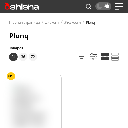
/
/
/
Главная страница
Дисконт
Жидкости
Plonq
Plonq
Товаров
24
36
72
ХИТ