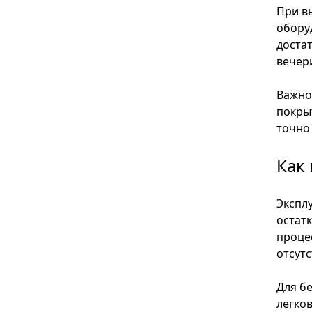
При в
обору
доста
вечер
Важно
покры
точно
Как
Экспл
остат
проце
отсут
Для б
легко