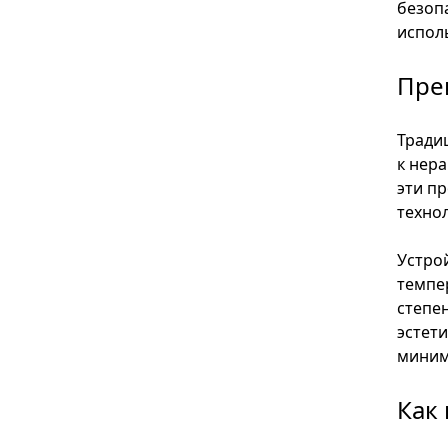
безоп
испол
Пре
Тради
к нер
эти п
техно
Устро
темпе
степе
эстет
миним
Как