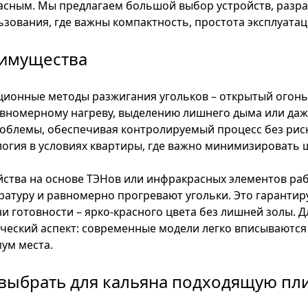
асным. Мы предлагаем большой выбор устройств, разр
ьзования, где важны компактность, простота эксплуатац
имущества
ционные методы разжигания угольков – открытый огонь, 
авномерному нагреву, выделению лишнего дыма или даж
роблемы, обеспечивая контролируемый процесс без риск
логия в условиях квартиры, где важно минимизировать ш
йства на основе ТЭНов или инфракрасных элементов ра
ратуру и равномерно прогревают угольки. Это гарантир
ни готовности – ярко-красного цвета без лишней золы.
ический аспект: современные модели легко вписываются 
ум места.
 выбрать для кальяна подходящую пли