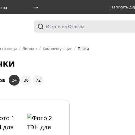
Написать ди
/
/
/
 страница
Дисконт
Комплектующие
Печки
чки
ов
24
36
72