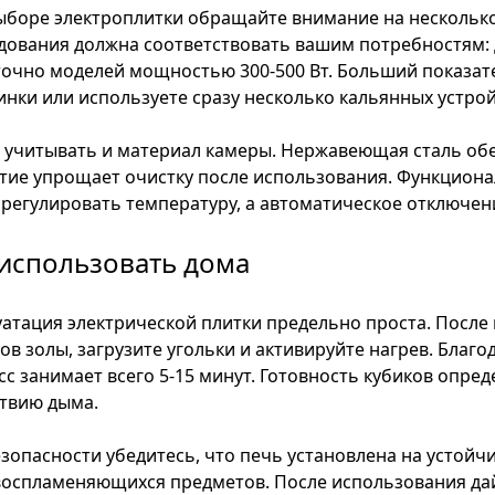
ыборе электроплитки обращайте внимание на нескольк
дования должна соответствовать вашим потребностям: д
точно моделей мощностью 300-500 Вт. Больший показате
инки или используете сразу несколько кальянных устрой
 учитывать и материал камеры. Нержавеющая сталь обе
тие упрощает очистку после использования. Функционал
 регулировать температуру, а автоматическое отключен
 использовать дома
уатация электрической плитки предельно проста. После 
ков золы, загрузите угольки и активируйте нагрев. Бла
сс занимает всего 5-15 минут. Готовность кубиков опре
ствию дыма.
езопасности убедитесь, что печь установлена на устойч
воспламеняющихся предметов. После использования дайт