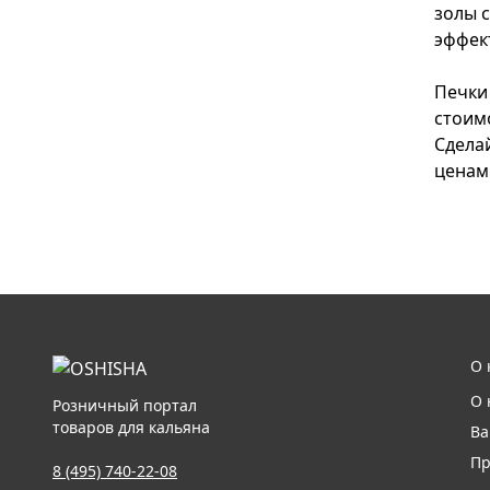
золы 
эффек
Печки
стоим
Сдела
ценам 
О 
О 
Розничный портал
товаров для кальяна
Ва
Пр
8 (495) 740-22-08