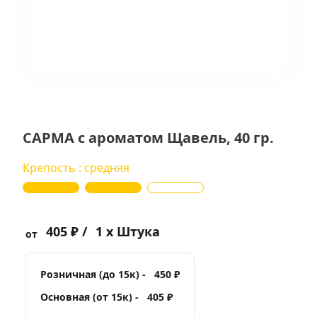
САРМА с ароматом Щавель, 40 гр.
Крепость : средняя
405 ₽ /
1 x Штука
от
Розничная (до 15к) -
450 ₽
Основная (от 15к) -
405 ₽