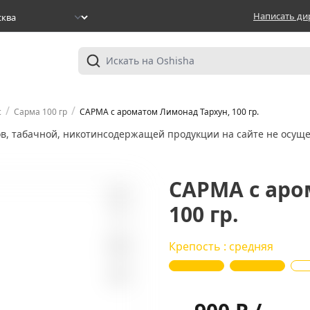
Написать ди
/
/
c
Сарма 100 гр
САРМА с ароматом Лимонад Тархун, 100 гр.
ов, табачной, никотинсодержащей продукции на сайте не осуще
САРМА с аро
100 гр.
4
Крепость : средняя