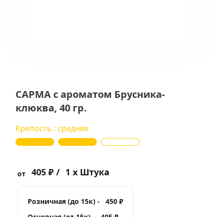
САРМА с ароматом Брусника-
клюква, 40 гр.
Крепость : средняя
405 ₽ /
1 x Штука
от
Розничная (до 15к) -
450 ₽
Основная (от 15к) -
405 ₽