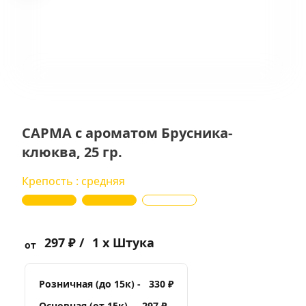
САРМА с ароматом Брусника-
клюква, 25 гр.
Крепость : средняя
297 ₽ /
1 x Штука
от
Розничная (до 15к) -
330 ₽
Основная (от 15к) -
297 ₽