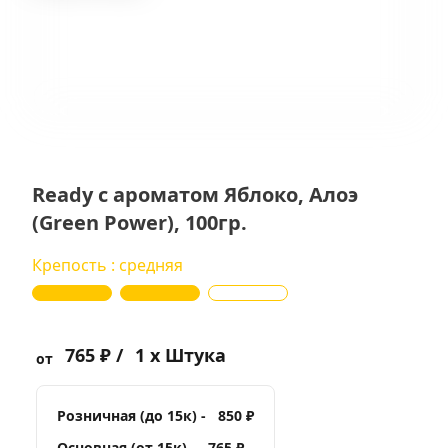
Ready с ароматом Яблоко, Алоэ
(Green Power), 100гр.
Крепость : средняя
765 ₽ /
1 x Штука
от
Розничная (до 15к) -
850 ₽
Основная (от 15к) -
765 ₽