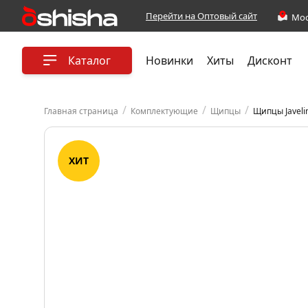
Перейти на Оптовый сайт
Каталог
Новинки
Хиты
Дисконт
/
/
/
Главная страница
Комплектующие
Щипцы
Щипцы Javelin
ХИТ