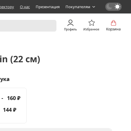
ректору
О нас
Презентация
Покупателям
Корзина
Профиль
Избранное
n (22 см)
тука
 -
160 ₽
-
144 ₽