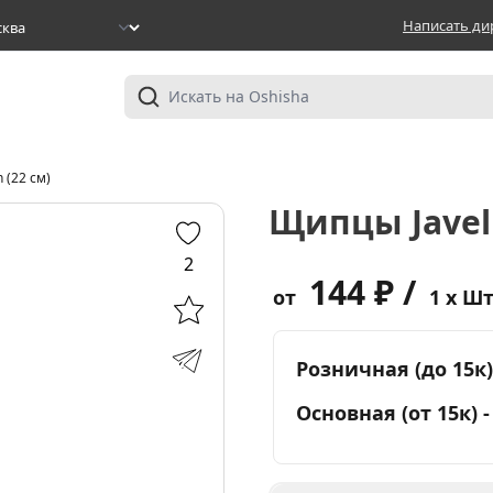
Написать ди
 (22 см)
Щипцы Javeli
2
144 ₽ /
от
1 x Ш
Розничная (до 15к)
Основная (от 15к) 