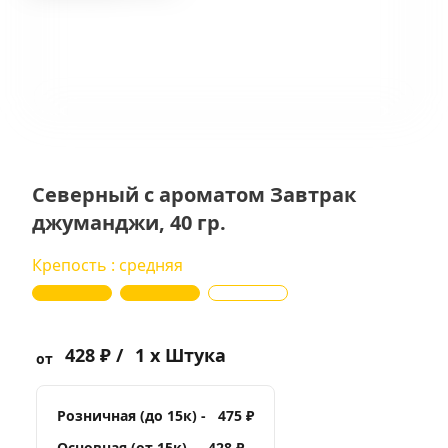
Северный с ароматом Завтрак
джуманджи, 40 гр.
Крепость : средняя
428 ₽ /
1 x Штука
от
Розничная (до 15к) -
475 ₽
Основная (от 15к) -
428 ₽