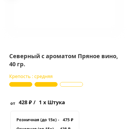
Северный с ароматом Пряное вино,
40 гр.
Крепость : средняя
428 ₽ /
1 x Штука
от
Розничная (до 15к) -
475 ₽
Основная (от 15к) -
428 ₽