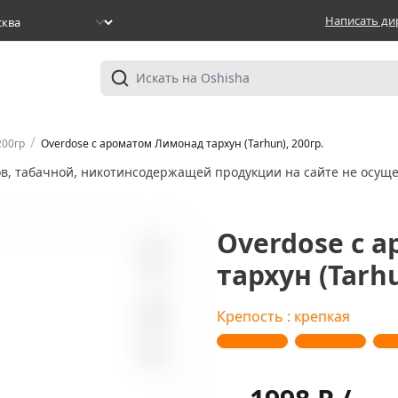
Написать ди
/
200гр
Overdose с ароматом Лимонад тархун (Tarhun), 200гр.
ов, табачной, никотинсодержащей продукции на сайте не осуще
Overdose с 
тархун (Tarhu
0
Крепость : крепкая