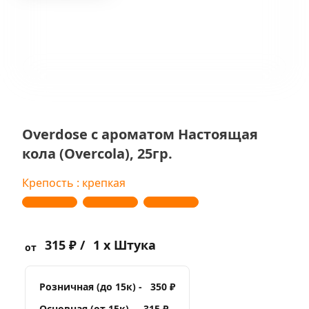
Overdose с ароматом Настоящая
кола (Overcola), 25гр.
Крепость : крепкая
315 ₽ /
1 x Штука
от
Розничная (до 15к) -
350 ₽
Основная (от 15к) -
315 ₽