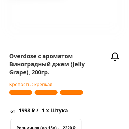
Overdose с ароматом
Виноградный джем (Jelly
Grape), 200гр.
Крепость : крепкая
1998 ₽ /
1 x Штука
от
Розничная (до 15к) -
2220 ₽