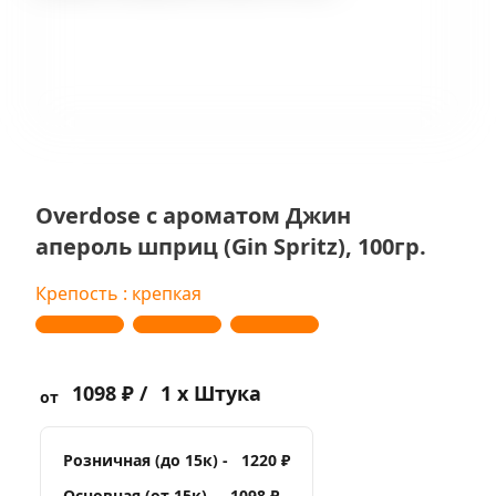
Overdose с ароматом Джин
апероль шприц (Gin Spritz), 100гр.
Крепость : крепкая
1098 ₽ /
1 x Штука
от
Розничная (до 15к) -
1220 ₽
Основная (от 15к) -
1098 ₽