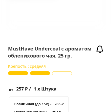
MustHave Undercoal с ароматом
облепихового чая, 25 гр.
Крепость : средняя
257 ₽ /
1 x Штука
от
Розничная (до 15к) -
285 ₽
Основная (от 15к) -
257 ₽