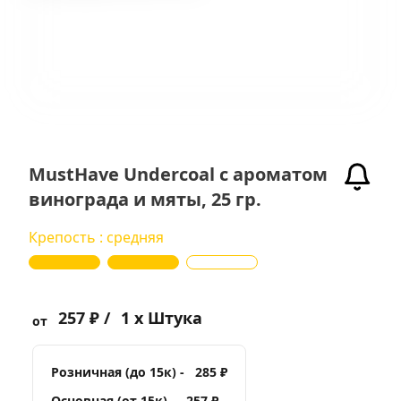
MustHave Undercoal с ароматом
винограда и мяты, 25 гр.
Крепость : средняя
257 ₽ /
1 x Штука
от
Розничная (до 15к) -
285 ₽
Основная (от 15к) -
257 ₽