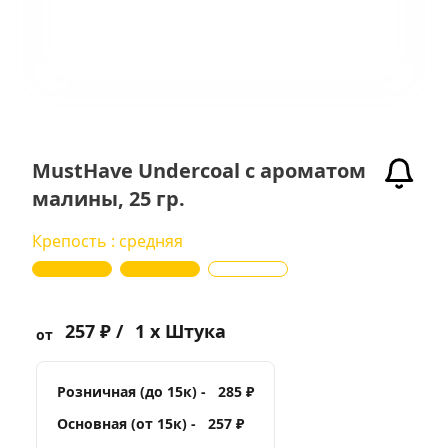
MustHave Undercoal с ароматом
малины, 25 гр.
Крепость : средняя
257 ₽ /
1 x Штука
от
Розничная (до 15к) -
285 ₽
Основная (от 15к) -
257 ₽