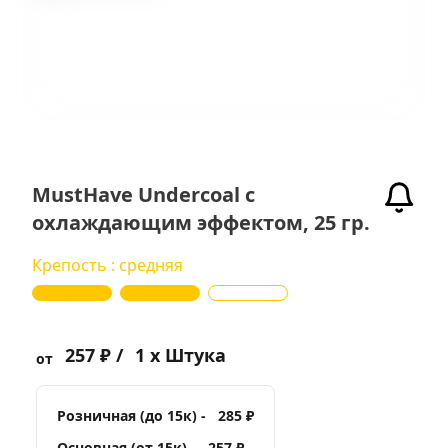
MustHave Undercoal с
охлаждающим эффектом, 25 гр.
Крепость : средняя
257 ₽ /
1 x Штука
от
Розничная (до 15к) -
285 ₽
Основная (от 15к) -
257 ₽