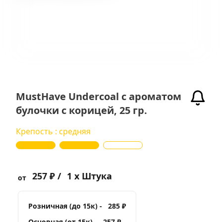
MustHave Undercoal с ароматом
булочки с корицей, 25 гр.
Крепость : средняя
257 ₽ /
1 x Штука
от
Розничная (до 15к) -
285 ₽
Основная (от 15к) -
257 ₽