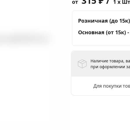
315 ₽ /
от
1 x Ш
Розничная (до 15к)
Основная (от 15к) 
Наличие товара, ва
при оформлении за
Для покупки то