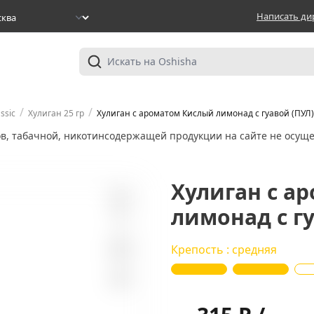
Написать ди
/
/
ssic
Хулиган 25 гр
Хулиган с ароматом Кислый лимонад с гуавой (ПУЛ),
ов, табачной, никотинсодержащей продукции на сайте не осуще
Хулиган с а
лимонад с гу
0
Крепость : средняя