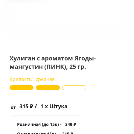
Хулиган с ароматом Ягоды-
мангустин (ПИНК), 25 гр.
Крепость : средняя
315 ₽ /
1 x Штука
от
Розничная (до 15к) -
349 ₽
Основная (от 15к) -
315 ₽