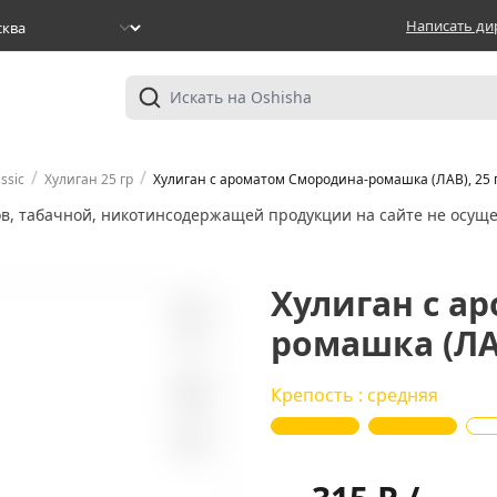
Написать ди
/
/
ssic
Хулиган 25 гр
Хулиган с ароматом Смородина-ромашка (ЛАВ), 25 г
ов, табачной, никотинсодержащей продукции на сайте не осуще
Хулиган с а
ромашка (ЛАВ
0
Крепость : средняя