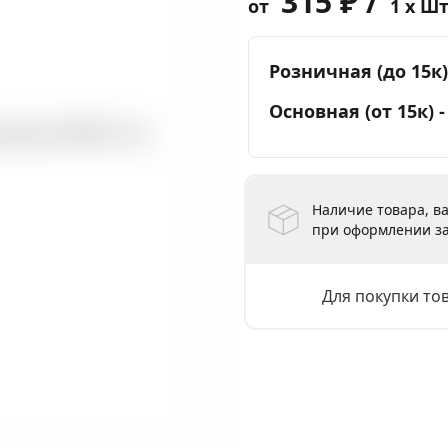
315 ₽ /
от
1 x Ш
Розничная (до 15к)
Основная (от 15к) 
Наличие товара, ва
при оформлении за
Для покупки то