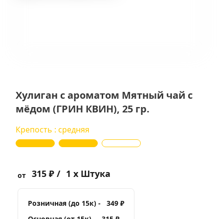
Хулиган с ароматом Мятный чай с
мёдом (ГРИН КВИН), 25 гр.
Крепость : средняя
315 ₽ /
1 x Штука
от
Розничная (до 15к) -
349 ₽
Основная (от 15к) -
315 ₽