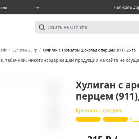
Написать ди
/
/
ssic
Хулиган 25 гр
Хулиган с ароматом Шоколад с перцем (911), 25 гр.
ов, табачной, никотинсодержащей продукции на сайте не осуще
Хулиган с а
перцем (911),
0
Крепость : средняя