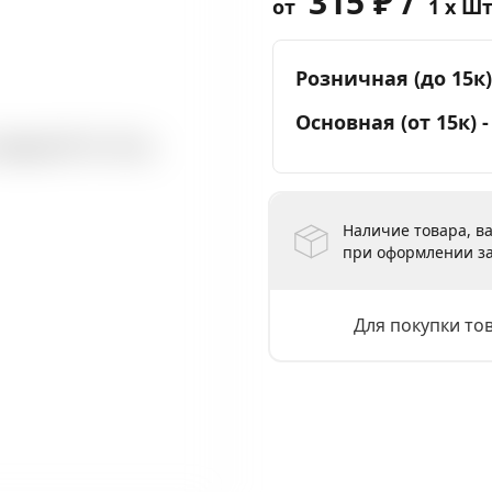
315 ₽ /
от
1 x Ш
Розничная (до 15к)
Основная (от 15к) 
Наличие товара, ва
при оформлении за
Для покупки то