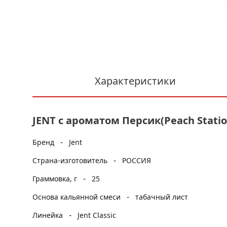
Характеристики
JENT с ароматом Персик(Peach Station
-
Бренд
Jent
-
Страна-изготовитель
РОССИЯ
-
Граммовка, г
25
-
Основа кальянной смеси
табачный лист
-
Линейка
Jent Classic