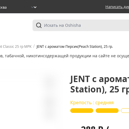
Написать ди
/
nt Classic 25 гр MPK
JENT с ароматом Персик(Peach Station), 25 гр.
ов, табачной, никотинсодержащей продукции на сайте не осуще
JENT с аром
Station), 25 г
2
Крепость : средняя