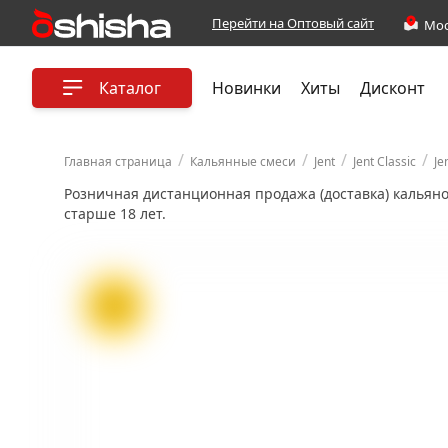
Перейти на Оптовый сайт
Каталог
Новинки
Хиты
Дисконт
/
/
/
/
Главная страница
Кальянные смеси
Jent
Jent Classic
Je
Розничная дистанционная продажа (доставка) кальян
старше 18 лет.
ХИТ