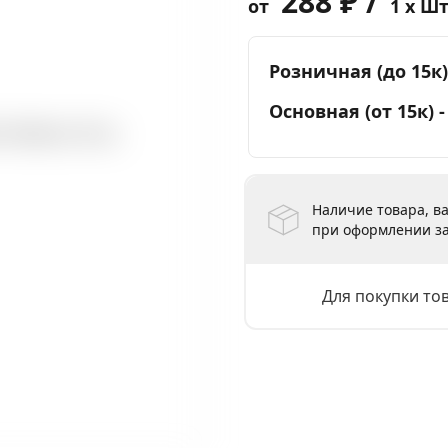
288 ₽ /
от
1 x Ш
Розничная (до 15к)
Основная (от 15к) 
Наличие товара, ва
при оформлении за
Для покупки то