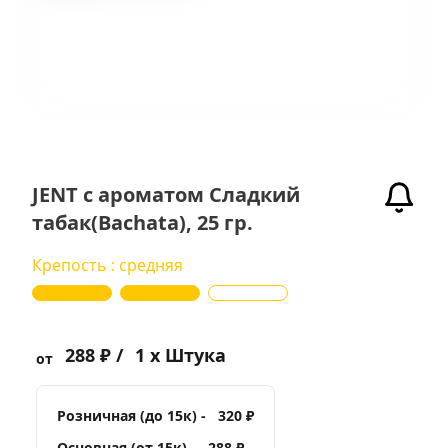
JENT с ароматом Сладкий
табак(Bachata), 25 гр.
Крепость : средняя
288 ₽ /
1 x Штука
от
Розничная (до 15к) -
320 ₽
Основная (от 15к) -
288 ₽