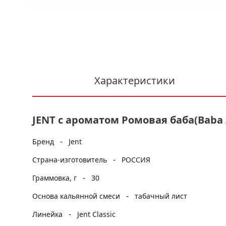
Характеристики
JENT с ароматом Ромовая баба(Baba Au
-
Бренд
Jent
-
Страна-изготовитель
РОССИЯ
-
Граммовка, г
30
-
Основа кальянной смеси
табачный лист
-
Линейка
Jent Classic