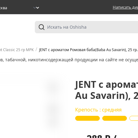
Написать ди
/
nt Classic 25 гр MPK
JENT с ароматом Ромовая баба(Baba Au Savarin), 25 гр.
ов, табачной, никотинсодержащей продукции на сайте не осуще
JENT с аром
Au Savarin), 2
1
Крепость : средняя