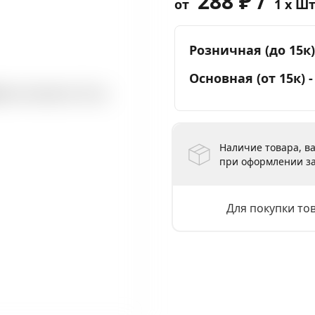
288 ₽ /
от
1 x Ш
Розничная (до 15к)
Основная (от 15к) 
Наличие товара, ва
при оформлении за
Для покупки то