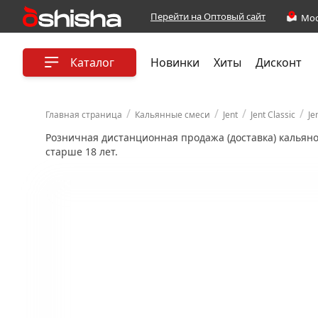
Перейти на Оптовый сайт
Каталог
Новинки
Хиты
Дисконт
/
/
/
/
Главная страница
Кальянные смеси
Jent
Jent Classic
Je
Розничная дистанционная продажа (доставка) кальян
старше 18 лет.