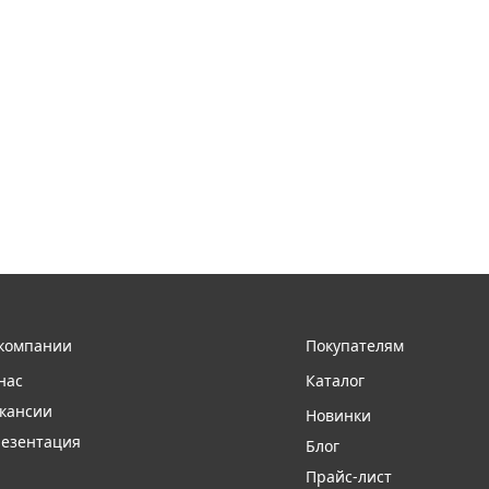
компании
Покупателям
нас
Каталог
кансии
Новинки
езентация
Блог
Прайс-лист