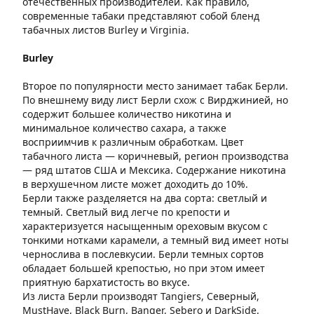
отечественных производителей. Как правило,
современные табаки представляют собой бленд
табачных листов Burley и Virginia.
Burley
Второе по популярности место занимает табак Берли.
По внешнему виду лист Берли схож с Вирджинией, но
содержит большее количество никотина и
минимальное количество сахара, а также
восприимчив к различным обработкам. Цвет
табачного листа — коричневый, регион производства
— ряд штатов США и Мексика. Содержание никотина
в верхушечном листе может доходить до 10%.
Берли также разделяется на два сорта: светлый и
темный. Светлый вид легче по крепости и
характеризуется насыщенным ореховым вкусом с
тонкими нотками карамели, а темный вид имеет ноты
чернослива в послевкусии. Берли темных сортов
обладает большей крепостью, но при этом имеет
приятную бархатистость во вкусе.
Из листа Берли производят Tangiers, Северный,
MustHave, Black Burn, Banger, Sebero и DarkSide.