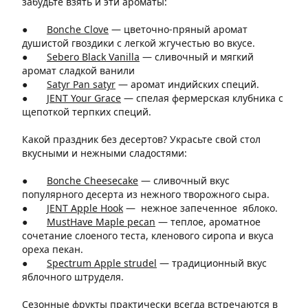
забудьте взять и эти ароматы:
●
Bonche Clove
—
цветочно-пряный аромат
душистой гвоздики с легкой жгучестью во вкусе.
●
Sebero Black Vanilla
—
сливочный и мягкий
аромат сладкой ванили
●
Satyr Pan satyr
— аромат
индийских специй.
●
JENT Your Grace
—
спелая фермерская клубника с
щепоткой терпких специй.
Какой праздник без десертов? Украсьте свой стол
вкусными и нежными сладостями:
●
Bonche Cheesecake
—
сливочный вкус
популярного десерта из нежного творожного сыра.
●
JENT Apple Hook
—
нежное запеченное яблоко.
●
MustHave Maple pecan
—
теплое, ароматное
сочетание слоеного теста, кленового сиропа и вкуса
ореха пекан.
●
Spectrum Apple strudel
— традиционный
вкус
яблочного штруделя.
Сезонные фрукты практически всегда встречаются в