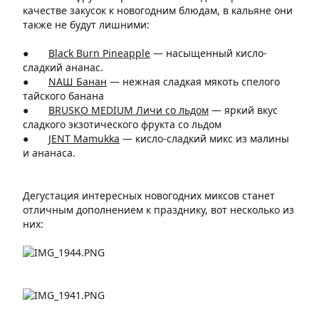
качестве закусок к новогодним блюдам, в кальяне они
также не будут лишними:
●
Black Burn Pineapple
— насыщенный кисло-
сладкий ананас.
●
NАШ Банан
—
нежная сладкая мякоть спелого
тайского банана
●
BRUSKO MEDIUM Личи со льдом
—
яркий вкус
сладкого экзотического фрукта со льдом
●
JENT Mamukka
—
кисло-сладкий микс из малины
и ананаса.
Дегустация интересных новогодних миксов станет
отличным дополнением к празднику, вот несколько из
них: