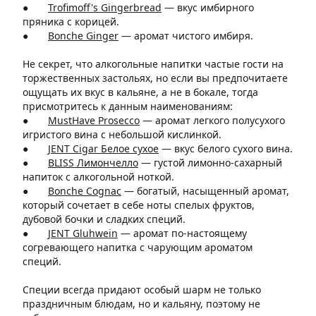
●
Trofimoff's Gingerbread
—
вкус имбирного
пряника с корицей.
●
Bonche Ginger
— аромат чистого имбиря.
Не секрет, что алкогольные напитки частые гости на
торжественных застольях, но если вы предпочитаете
ощущать их вкус в кальяне, а не в бокале, тогда
присмотритесь к данным наименованиям:
●
MustHave Prosecco
—
аромат легкого полусухого
игристого вина с небольшой кислинкой.
●
JENT Cigar Белое сухое
—
вкус белого сухого вина.
●
BLISS Лимончелло
—
густой лимонно-сахарный
напиток с алкогольной ноткой.
●
Bonche Cognac
—
богатый, насыщенный аромат,
который сочетает в себе ноты спелых фруктов,
дубовой бочки и сладких специй.
●
JENT Gluhwein
— аромат
по-настоящему
согревающего напитка с чарующим ароматом
специй.
Специи всегда придают особый шарм не только
праздничным блюдам, но и кальяну, поэтому не