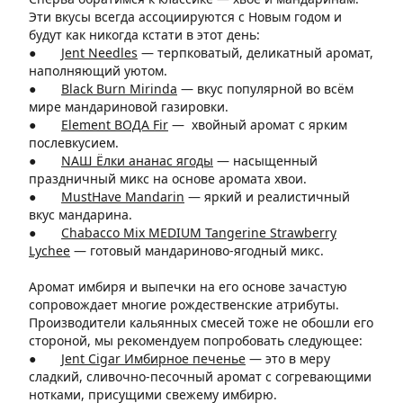
Эти вкусы всегда ассоциируются с Новым годом и
будут как никогда кстати в этот день:
●
Jent Needles
— терпковатый, деликатный аромат,
наполняющий уютом.
●
Black Burn Mirinda
—
вкус популярной во всём
мире мандариновой газировки.
●
Element ВОДА Fir
—
хвойный аромат с ярким
послевкусием.
●
NАШ Ёлки ананас ягоды
— насыщенный
праздничный микс на основе аромата хвои.
●
MustHave Mandarin
— яркий и реалистичный
вкус мандарина.
●
Chabacco Mix MEDIUM Tangerine Strawberry
Lychee
— готовый мандариново-ягодный микс.
Аромат имбиря и выпечки на его основе зачастую
сопровождает многие рождественские атрибуты.
Производители кальянных смесей тоже не обошли его
стороной, мы рекомендуем попробовать следующее:
●
Jent Cigar Имбирное печенье
— это в меру
сладкий, сливочно-песочный аромат с согревающими
нотками, присущими свежему имбирю.