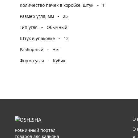
-
Количество пачек в коробке, штук
1
-
Размер угля, мм
25
-
Тип угля
Обычный
-
Штук в упаковке
12
-
Разборный
Нет
-
Форма угля
Кубик
О 
О 
Розничный портал
товаров для кальяна
Ва