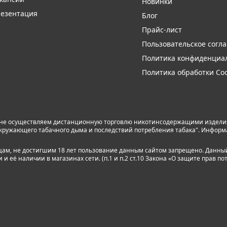
Новинки
езентация
Блог
Прайс-лист
Пользовательское согл
Политика конфиденциа
Политика обработки Coo
 не осуществляем дистанционную торговлю никотинсодержащими изделиям
я окружающего табачного дыма и последствий потребления табака". Инфор
лицам, не достигшим 18 лет пользование данным сайтом запрещено. Данны
 её наличии в магазинах сети. (п.1 и п.2 ст.10 Закона «О защите прав по