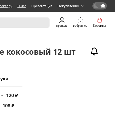
ректору
О нас
Презентация
Покупателям
Корзина
Профиль
Избранное
е кокосовый 12 шт
тука
 -
120 ₽
-
108 ₽