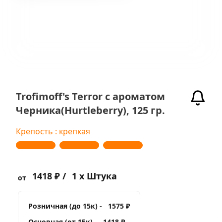
Trofimoff's Terror с ароматом
Черника(Hurtleberry), 125 гр.
Крепость : крепкая
1418 ₽ /
1 x Штука
от
Розничная (до 15к) -
1575 ₽
Основная (от 15к) -
1418 ₽