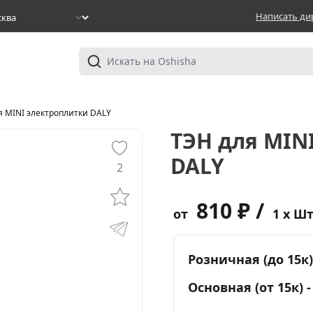
Написать ди
я MINI электроплитки DALY
ТЭН для MIN
DALY
2
810 ₽ /
от
1 x Ш
Розничная (до 15к)
Основная (от 15к) 