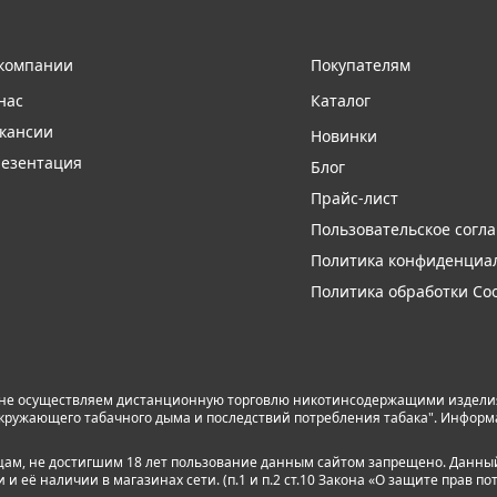
компании
Покупателям
нас
Каталог
кансии
Новинки
езентация
Блог
Прайс-лист
Пользовательское согл
Политика конфиденциа
Политика обработки Coo
 не осуществляем дистанционную торговлю никотинсодержащими изделиям
я окружающего табачного дыма и последствий потребления табака". Инфор
лицам, не достигшим 18 лет пользование данным сайтом запрещено. Данны
 её наличии в магазинах сети. (п.1 и п.2 ст.10 Закона «О защите прав по