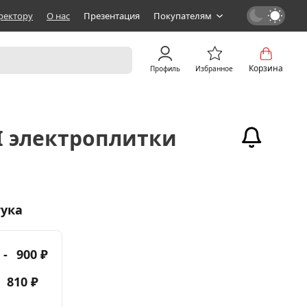
ректору
О нас
Презентация
Покупателям
Корзина
Профиль
Избранное
I электроплитки
тука
 -
900 ₽
-
810 ₽