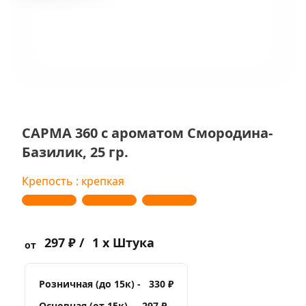
САРМА 360 с ароматом Смородина-
Базилик, 25 гр.
Крепость : крепкая
297 ₽ /
1 x Штука
от
Розничная (до 15к) -
330 ₽
Основная (от 15к) -
297 ₽