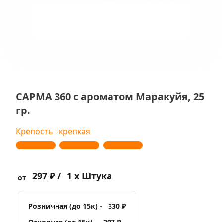
САРМА 360 с ароматом Маракуйя, 25
гр.
Крепость : крепкая
297 ₽ /
1 x Штука
от
Розничная (до 15к) -
330 ₽
Основная (от 15к) -
297 ₽