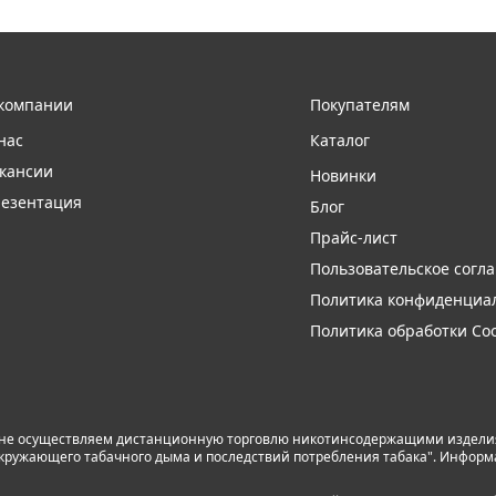
компании
Покупателям
нас
Каталог
кансии
Новинки
езентация
Блог
Прайс-лист
Пользовательское согл
Политика конфиденциа
Политика обработки Coo
 не осуществляем дистанционную торговлю никотинсодержащими изделиям
я окружающего табачного дыма и последствий потребления табака". Инфор