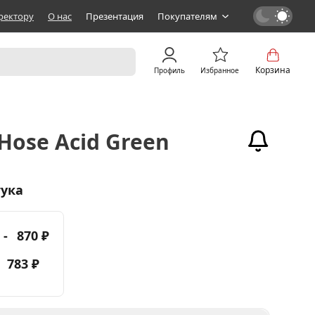
ректору
О нас
Презентация
Покупателям
Корзина
Профиль
Избранное
Hose Acid Green
тука
 -
870 ₽
-
783 ₽