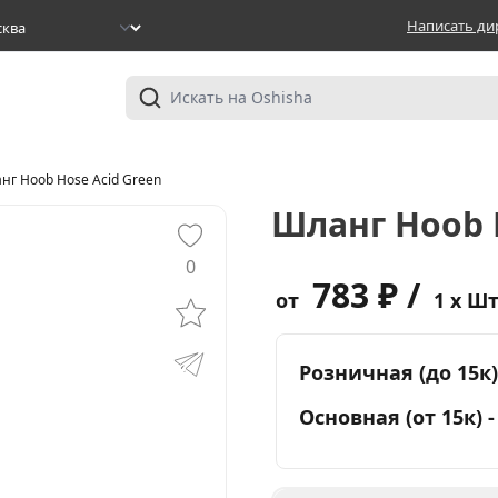
Написать ди
нг Hoob Hose Acid Green
Шланг Hoob 
0
783 ₽ /
от
1 x Ш
Розничная (до 15к)
Основная (от 15к) 