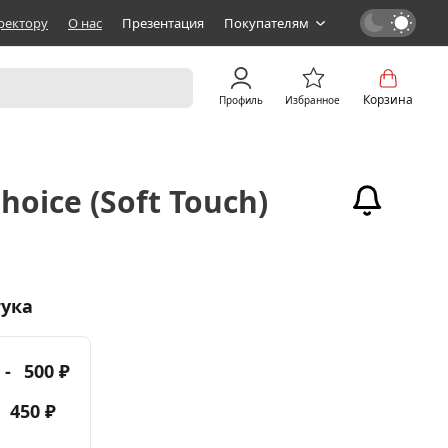
ректору
О нас
Презентация
Покупателям
Корзина
Профиль
Избранное
hoice (Soft Touch)
тука
 -
500 ₽
-
450 ₽