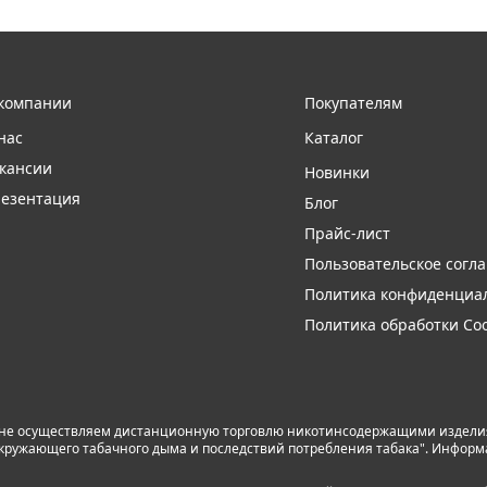
компании
Покупателям
нас
Каталог
кансии
Новинки
езентация
Блог
Прайс-лист
Пользовательское согл
Политика конфиденциа
Политика обработки Coo
 не осуществляем дистанционную торговлю никотинсодержащими изделиям
я окружающего табачного дыма и последствий потребления табака". Инфор