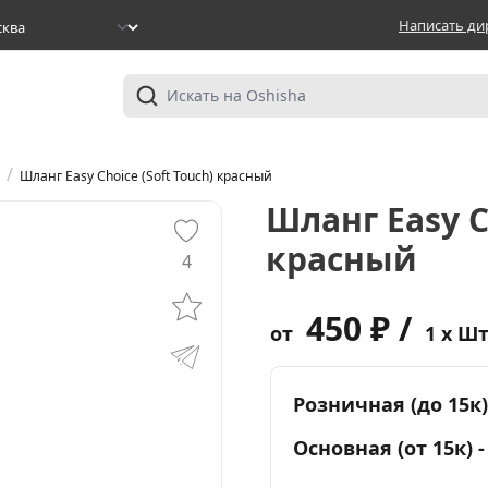
Написать ди
/
Шланг Easy Choice (Soft Touch) красный
Шланг Easy C
красный
4
450 ₽ /
от
1 x Ш
Розничная (до 15к)
Основная (от 15к) 