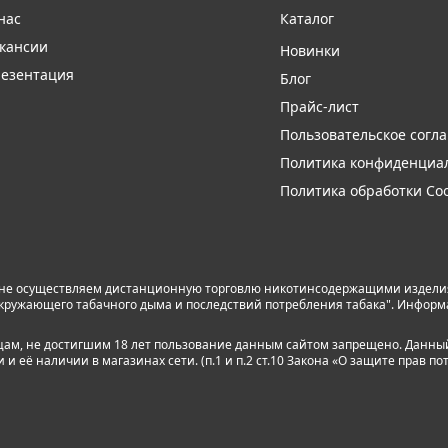
нас
Каталог
кансии
Новинки
езентация
Блог
Прайс-лист
Пользовательское согл
Политика конфиденциа
Политика обработки Coo
 не осуществляем дистанционную торговлю никотинсодержащими изделиям
я окружающего табачного дыма и последствий потребления табака". Инфор
лицам, не достигшим 18 лет пользование данным сайтом запрещено. Данны
 её наличии в магазинах сети. (п.1 и п.2 ст.10 Закона «О защите прав по