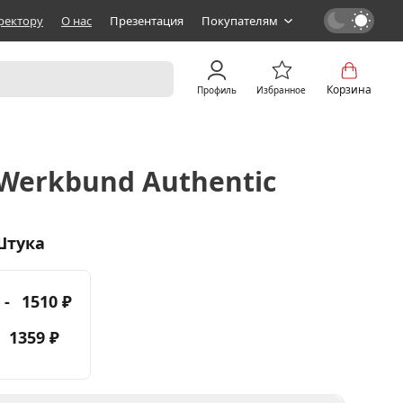
ректору
О нас
Презентация
Покупателям
Корзина
Профиль
Избранное
erkbund Authentic
Штука
 -
1510 ₽
-
1359 ₽