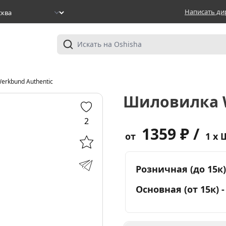
Написать ди
rkbund Authentic
Шиловилка W
2
1359 ₽ /
от
1 x 
Розничная (до 15к)
Основная (от 15к) 