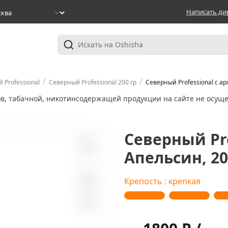
Написать ди
/
/
 Professional
Северный Professional 200 гр
Северный Professional с ар
ов, табачной, никотинсодержащей продукции на сайте не осуще
Северный Pr
Апельсин, 20
1
Крепость : крепкая