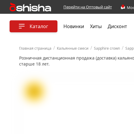
Перейти на Оптовый сайт
Каталог
Новинки
Хиты
Дисконт
/
/
/
Главная страница
Кальянные смеси
Sapphire crown
Sapp
Розничная дистанционная продажа (доставка) кальян
старше 18 лет.
ХИТ