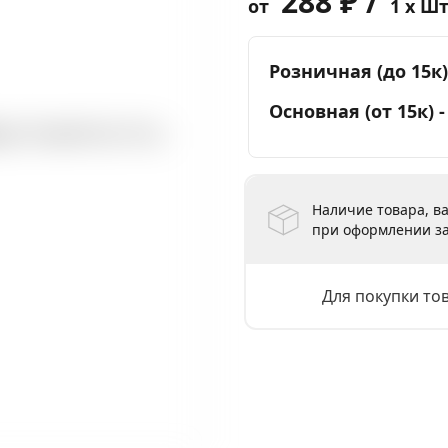
288 ₽ /
от
1 x Ш
Розничная (до 15к)
Основная (от 15к) 
Наличие товара, ва
при оформлении за
Для покупки то